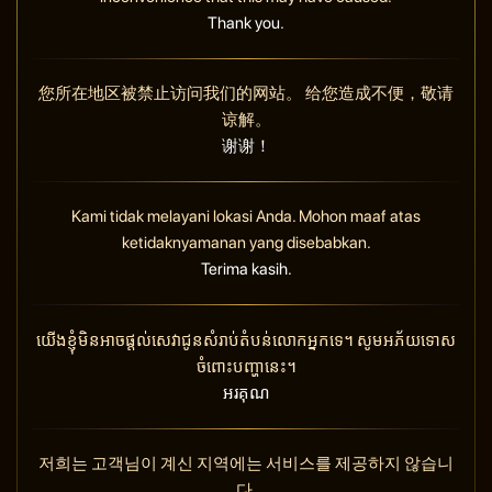
Thank you.
您所在地区被禁止访问我们的网站。 给您造成不便，敬请
谅解。
谢谢！
Kami tidak melayani lokasi Anda. Mohon maaf atas
ketidaknyamanan yang disebabkan.
Terima kasih.
យើងខ្ញុំមិនអាចផ្តល់សេវាជូនសំរាប់តំបន់លោកអ្នកទេ។ សូមអភ័យទោស
ចំពោះបញ្ហានេះ។
អរគុណ
저희는 고객님이 계신 지역에는 서비스를 제공하지 않습니
다.